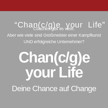
“Chan(c/g)e your Life”
Coaches gibt es viele.
Aber wie viele sind Großmeister einer Kampfkunst
UND erfolgreiche Unternehmer?
Chan(c/g)e
your Life
Deine Chance auf Change