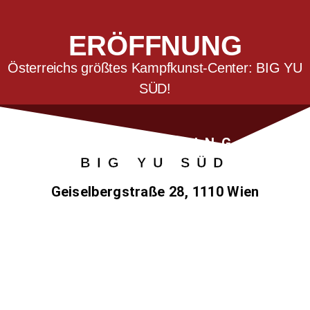
ERÖFFNUNG
Österreichs größtes Kampfkunst-Center: BIG YU
SÜD!
PRE-OPENING
BIG YU SÜD
Geiselbergstraße 28, 1110 Wien
Aktion April 2022
(gültig nur für die ersten 100 Anmeldungen bis
30.04.22)
- erster Monat gratis
- kein Aktivierungsentgelt
- Kampfanzug gratis