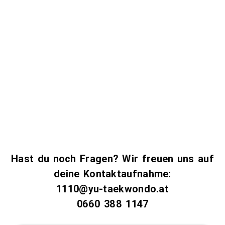
Termin, damit du Zeit zum Umziehen und für
eine kurze Vor-Info hast!
Dein Test-Training ist gratis und völlig
unverbindlich – keinerlei Verpflichtungen für dich!
MITZUBRINGEN SIND FREUDE AN BEWEGUNG!
Herzliche und sportliche Grüße,
Dein Großmeister Dr. Andreas Held (“Dr. YU”)
Hast du noch Fragen? Wir freuen uns auf
deine Kontaktaufnahme:
1110@yu-taekwondo.at
0660 388 1147